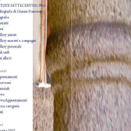
STUDI SETTECENTESCHI»
bliografia di Gianni Francioni
grafia
ntatti
rsi
llery autori
llery maestri e compagni
llery personale
k utili
i allievi
orie
puntamenti
terventi
teriali
ws
ws/Appuntamenti
nza categoria
ti
vi
ggio 2025