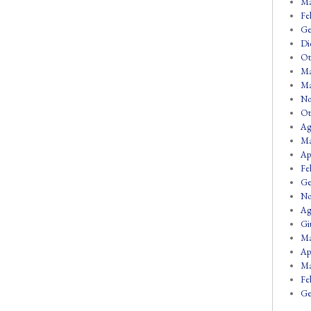
Ma
Fe
Ge
Di
Ot
Ma
Ma
No
Ot
Ag
Ma
Ap
Fe
Ge
No
Ag
Gi
Ma
Ap
Ma
Fe
Ge