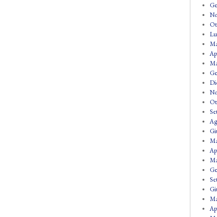
Ge
No
Ot
Lu
Ma
Ap
Ma
Ge
Di
No
Ot
Se
Ag
Gi
Ma
Ap
Ma
Ge
Se
Gi
Ma
Ap