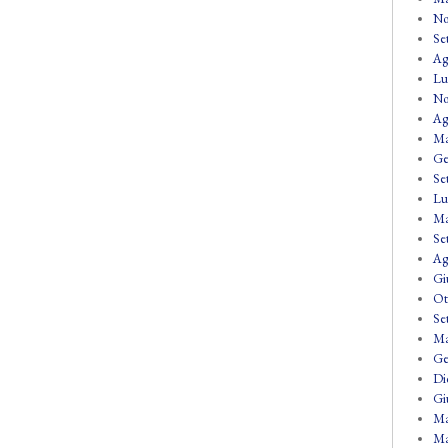
No
Se
Ag
Lu
No
Ag
Ma
Ge
Se
Lu
Ma
Se
Ag
Gi
Ot
Se
Ma
Ge
Di
Gi
Ma
Ma