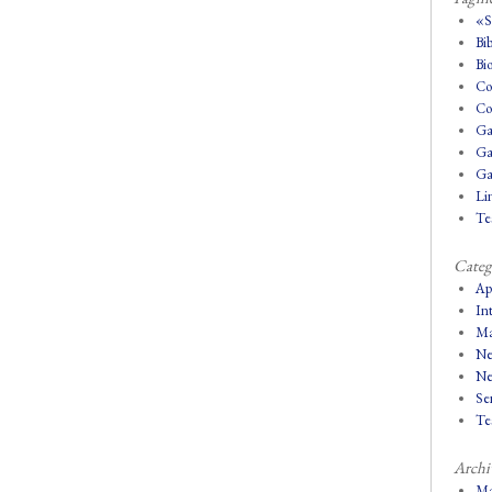
«
Bi
Bio
Co
Co
Ga
Ga
Ga
Lin
Tes
Categ
Ap
In
Ma
Ne
Ne
Se
Tes
Archi
Ma