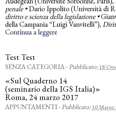
Audegean (Université Sorbonne, Paris),
penale •
Dario Ippolito (Università di 
diritto e scienza della legislazione •
Gianv
della Campania “Luigi Vanvitelli”),
Dirit
Continua a leggere
Test Test
SENZA CATEGORIA
-
Pubblicato:
18 Ott
«Sul Quaderno 14
(seminario della IGS Italia)»
Roma, 24 marzo 2017
APPUNTAMENTI
-
Pubblicato:
10 Marzo