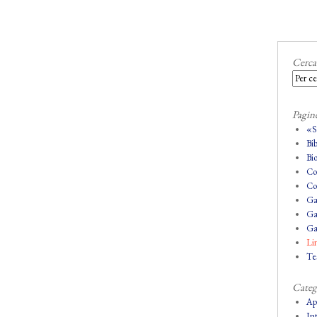
Cerca
Pagin
«
Bi
Bio
Co
Co
Ga
Ga
Ga
Lin
Tes
Categ
Ap
In