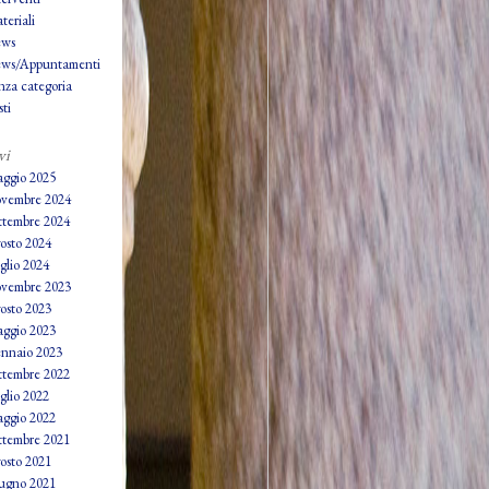
teriali
ws
ws/Appuntamenti
nza categoria
ti
vi
ggio 2025
vembre 2024
ttembre 2024
osto 2024
glio 2024
vembre 2023
osto 2023
ggio 2023
nnaio 2023
ttembre 2022
glio 2022
ggio 2022
ttembre 2021
osto 2021
ugno 2021