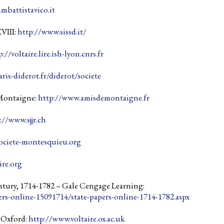
mbattistavico.it
XVIII:
http://www.sissd.it/
p://voltaire.lire.ish-lyon.cnrs.fr
is-diderot.fr/diderot/societe
 Montaigne:
http://www.amisdemontaigne.fr
://www.sjjr.ch
ociete-montesquieu.org
ire.org
ntury, 1714-1782 – Gale Cengage Learning:
ers-online-15091714/state-papers-online-1714-1782.aspx
f Oxford:
http://www.voltaire.ox.ac.uk