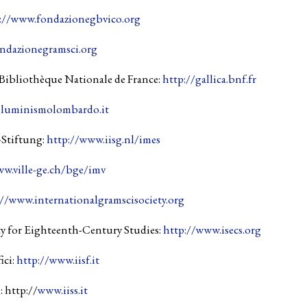
://www.fondazionegbvico.org
ndazionegramsci.org
Bibliothèque Nationale de France:
http://gallica.bnf.fr
illuminismolombardo.it
-Stiftung:
http://www.iisg.nl/imes
ww.ville-ge.ch/bge/imv
://www.internationalgramscisociety.org
y for Eighteenth-Century Studies:
http://www.isecs.org
ici:
http://www.iisf.it
: http://
www.iiss.it