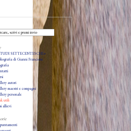
e
STUDI SETTECENTESCHI»
bliografia di Gianni Francioni
grafia
ntatti
rsi
llery autori
llery maestri e compagni
llery personale
k utili
i allievi
orie
puntamenti
terventi