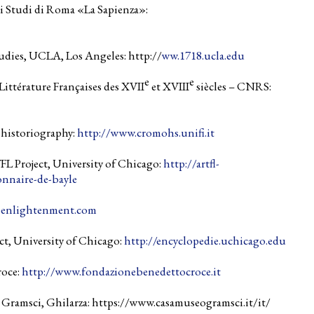
li Studi di Roma «La Sapienza»:
udies, UCLA, Los Angeles: http://
ww.1718.ucla.edu
e
e
Littérature Françaises des XVII
et XVIII
siècles – CNRS:
historiography:
http://www.cromohs.unifi.it
L Project, University of Chicago:
http://artfl-
onnaire-de-bayle
e-enlightenment.com
t, University of Chicago:
http://encyclopedie.uchicago.edu
roce:
http://www.fondazionebenedettocroce.it
Gramsci, Ghilarza: https://www.casamuseogramsci.it/it/