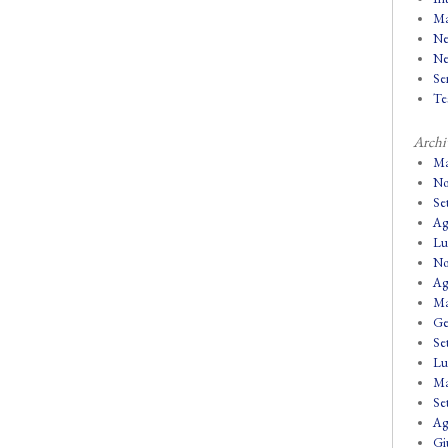
Ma
Ne
Ne
Se
Tes
Archi
Ma
No
Se
Ag
Lu
No
Ag
Ma
Ge
Se
Lu
Ma
Se
Ag
Gi