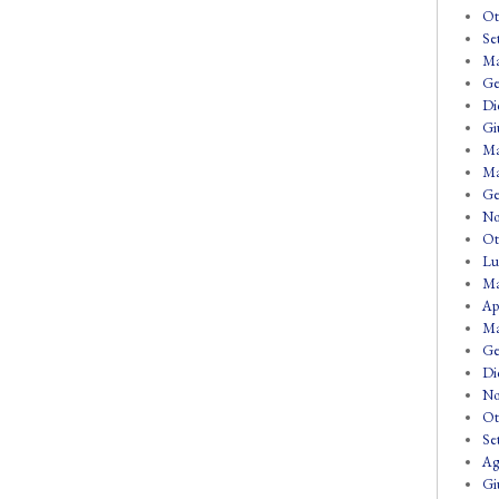
Ot
Se
Ma
Ge
Di
Gi
Ma
Ma
Ge
No
Ot
Lu
Ma
Ap
Ma
Ge
Di
No
Ot
Se
Ag
Gi