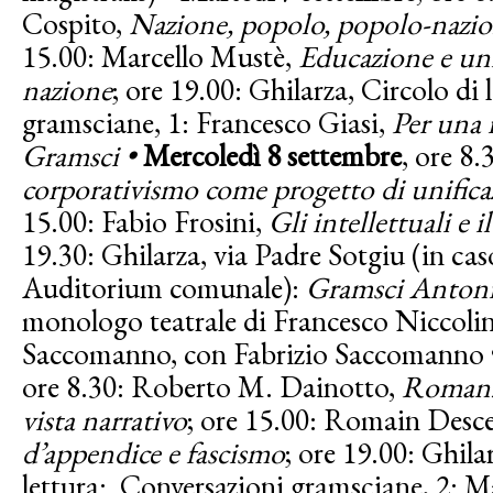
Cospito,
Nazione, popolo, popolo-nazi
15.00: Marcello Mustè,
Educazione e uni
nazione
; ore 19.00: Ghilarza, Circolo di
gramsciane, 1: Francesco Giasi,
Per una 
Gramsci •
Mercoledì 8 settembre
, ore 8.
corporativismo come progetto di unific
15.00: Fabio Frosini,
Gli intellettuali e
19.30: Ghilarza, via Padre Sotgiu
(in ca
Auditorium comunale):
Gramsci Antoni
monologo teatrale di Francesco Niccolini 
Saccomanno, con Fabrizio Saccomanno
ore 8.30: Roberto M. Dainotto,
Romanz
vista narrativo
; ore 15.00: Romain Desc
d’appendice e fascismo
; ore 19.00: Ghila
lettura: Conversazioni gramsciane, 2: M