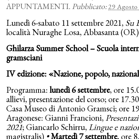
APPUNTAMENTI
.
Pubblicato:
29 Agosto
Lunedì 6-sabato 11 settembre 2021,
Su 
località Nuraghe Losa, Abbasanta (OR)
Ghilarza Summer School – Scuola interna
gramsciani
IV edizione: «Nazione, popolo, naziona
Programma:
lunedì 6 settembre
, ore 15.
allievi, presentazione del corso; ore 17.30:
Casa Museo di Antonio Gramsci; ore 19.
Aragonese: Gianni Francioni,
Presentaz
2021
; Giancarlo Schirru,
Lingue e nazion
magistralis)
•
Martedì 7 settembre
, ore 