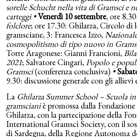
sorelle Schucht nella vita di Gramsci e n
carteggi •
Venerdì 10 settembre
, ore 8.3
folclore
; ore 17.30: Ghilarza, Circolo di 
gramsciane, 3: Francesca Izzo,
Nazionale
cosmopolitismo di tipo nuovo in Grams
Torre Aragonese: Gianni Francioni,
Bil
2021
; Salvatore Cingari,
Popolo e popul
Gramsci
(conferenza conclusiva)
•
Sabat
9.30: discussione generale con gli allievi 
La
Ghilarza Summer School – Scuola int
gramsciani
è promossa dalla Fondazione
Ghilarza, con la partecipazione della Fo
International Gramsci Society, con il so
di Sardegna, della Regione Autonoma del