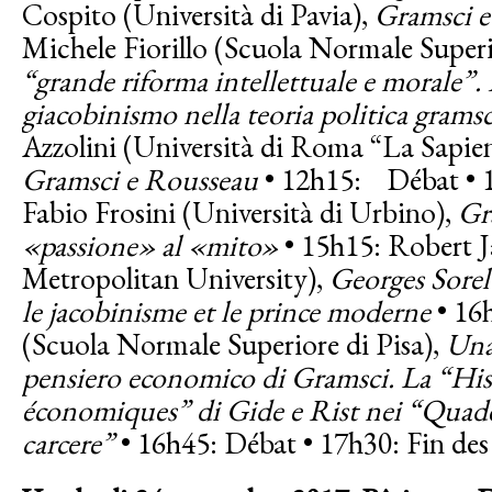
Cospito (Università di Pavia),
Gramsci e
Michele Fiorillo (Scuola Normale Superi
“grande riforma intellettuale e morale”.
giacobinismo nella teoria politica grams
Azzolini (Università di Roma “La Sapie
Gramsci e Rousseau
• 12h15: Débat • 1
Fabio Frosini (Università di Urbino),
Gr
«passione» al «mito»
• 15h15: Robert 
Metropolitan University),
Georges Sorel 
le jacobinisme et le prince moderne
• 16
(Scuola Normale Superiore di Pisa),
Una
pensiero economico di Gramsci. La “Hist
économiques” di Gide e Rist nei “Quade
carcere”
• 16h45: Débat • 17h30: Fin des