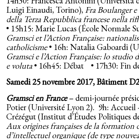
14h30: Francesca Antonini (Università 
Luigi Einaudi, Torino),
Fra Boulanger e
della Terza Repubblica francese nella ri
• 15h15: Marie Lucas (École Normale Sup
Gramsci et l’Action Française: nationali
catholicisme
• 16h: Natalia Gaboardi (Un
Gramsci e l’Action Française: lo studio d
e voluta
• 16h45: Débat • 17h30: Fin de
Samedi 25 novembre 2017,
Bâtiment D2
Gramsci en France
– demi-journée présid
Potier
(Université Lyon 2). 9h: Accueil 
Crézégut (Institut d’Études Politiques de
Aux origines françaises de la formation
d’intellectuel organique (de type nouve