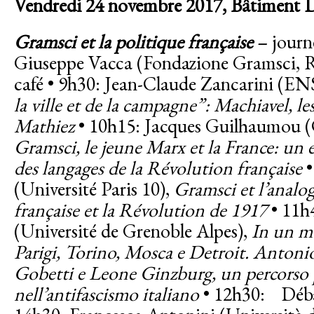
Vendredi 24 novembre 2017,
Bâtiment D
Gramsci et la politique française
– journ
Giuseppe Vacca
(Fondazione Gramsci, 
café • 9h30: Jean-Claude Zancarini (EN
la ville et de la campagne”: Machiavel, le
Mathiez
• 10h15: Jacques Guilhaumou (
Gramsci, le jeune Marx et la France: un e
des langages de la Révolution française
•
(Université Paris 10),
Gramsci et l’analo
française et la Révolution de 1917
• 11h
(Université de Grenoble Alpes),
In un mo
Parigi, Torino, Mosca e Detroit. Antoni
Gobetti e Leone Ginzburg, un percorso 
nell’antifascismo italiano
• 12h30: Débat