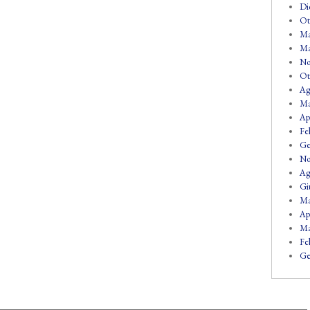
Di
Ot
Ma
Ma
No
Ot
Ag
Ma
Ap
Fe
Ge
No
Ag
Gi
Ma
Ap
Ma
Fe
Ge