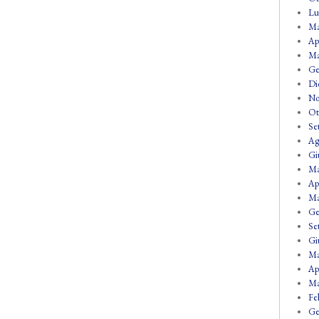
Lu
Ma
Ap
Ma
Ge
Di
No
Ot
Se
Ag
Gi
Ma
Ap
Ma
Ge
Se
Gi
Ma
Ap
Ma
Fe
Ge