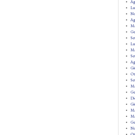
Ag
Lu
No
Ag
Ma
Ge
Se
Lu
Ma
Se
Ag
Gi
Ot
Se
Ma
Ge
Di
Gi
Ma
Ma
Ge
No
Ot