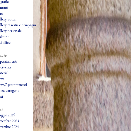
grafia
ntatti
rsi
llery autori
llery maestri e compagni
llery personale
k utili
i allievi
orie
puntamenti
terventi
teriali
ws
ws/Appuntamenti
nza categoria
ti
vi
ggio 2025
vembre 2024
ttembre 2024