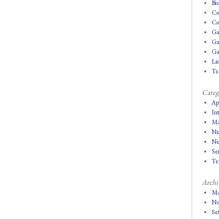
Bio
Co
Co
Ga
Ga
Ga
Lin
Tes
Categ
Ap
In
Ma
Ne
Ne
Se
Tes
Archi
Ma
No
Se